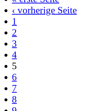
‹ vorherige Seite
1
2
3
4
5
6
7
8
9