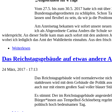
„Abgeordnete für 4 Tage“
Vom 27.5. bis zum 30.5. 2017 hatte ich mit über
Bundestagsabgeordneten zu schlüpfen. Schon Tag
lassen und flexibel zu sein, da wir ja die Positio
Am Anreisetag bekamen wir sofort unsere neuen Id
ich als Abgeordnete Carina Andres die Schule so
widerspricht. An dieser Stelle kam man auch sofort mit den anderen 
wobei ich lediglich das Amt der Wahlleiterin einnahm. Aus den fris
Weiterlesen
Das Reichstagsgebäude auf etwas andere A
24 März, 2017 - 17:13
Das Reichstagsgebäude wird normalerweise nicht 
stattdessen wird mit dem Gebäude die Politik as
auch nur mit einem großen Saal voller blauer St
Es stimmt: Der im Reichstagsgebäude angesiedelt
Bürger*innen aus Tempelhof-Schöneberg regelmäß
politisch hoch bedeutsamen Tag.