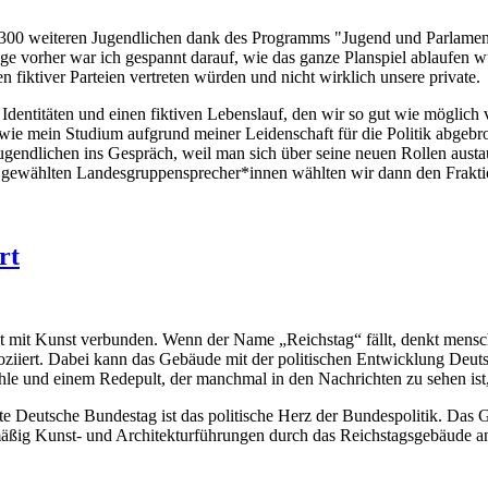
 300 weiteren Jugendlichen dank des Programms "Jugend und Parlament"
e vorher war ich gespannt darauf, wie das ganze Planspiel ablaufen 
nen fiktiver Parteien vertreten würden und nicht wirklich unsere private.
entitäten und einen fiktiven Lebenslauf, den wir so gut wie möglich v
wie mein Studium aufgrund meiner Leidenschaft für die Politik abgebr
Jugendlichen ins Gespräch, weil man sich über seine neuen Rollen aust
ch gewählten Landesgruppensprecher*innen wählten wir dann den Frakti
rt
mit Kunst verbunden. Wenn der Name „Reichstag“ fällt, denkt mensch a
soziiert. Dabei kann das Gebäude mit der politischen Entwicklung Deut
ühle und einem Redepult, der manchmal in den Nachrichten zu sehen ist
e Deutsche Bundestag ist das politische Herz der Bundespolitik. Das G
ig Kunst- und Architekturführungen durch das Reichstagsgebäude an. 