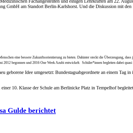
edizinischen Fachangestellten und einigen Lehrkräften am 22. Augus
ng GmbH am Standort Berlin-Karlshorst. Und die Diskussion mit den 28-
 Menschen eine bessere Zukunftsorientierung zu bieten. Dahinter steckt die Überzeugung, dass
 2012 begonnen und 2016 One Week Azubi entwickelt. Schüler*innen begleiten dabei quasi al
u geborene Idee umgesetzt: Bundestagsabgeordnete an einem Tag in ih
iner 10. Klasse der Schule am Berlinicke Platz in Tempelhof begleitet. 
sa Gulde berichtet