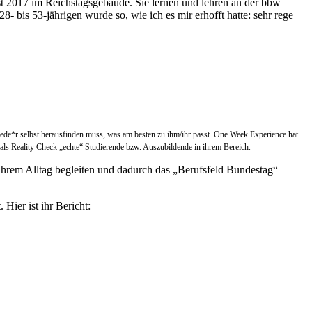
t 2017 im Reichstagsgebäude. Sie lernen und lehren an der bbw
 bis 53-jährigen wurde so, wie ich es mir erhofft hatte: sehr rege
 jede*r selbst herausfinden muss, was am besten zu ihm/ihr passt. One Week Experience hat
s Reality Check „echte“ Studierende bzw. Auszubildende in ihrem Bereich.
rem Alltag begleiten und dadurch das „Berufsfeld Bundestag“
Hier ist ihr Bericht: