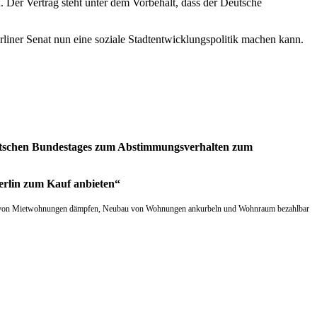
n. Der Vertrag steht unter dem Vorbehalt, dass der Deutsche
liner Senat nun eine soziale Stadtentwicklungspolitik machen kann.
tschen Bundestages
zum Abstimmungsverhalten zum
rlin zum Kauf anbieten“
ieg von Mietwohnungen dämpfen, Neubau von Wohnungen ankurbeln und Wohnraum bezahlbar