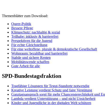
Themenblätter zum Download:
Queer-Politik
Bessere Pflege
Klimaschutz: nachhaltig & sozial
Teilhabe: inklusiv & barrierefrei
Perspektiven für die Jugend
Für echte Gleichstellung
Für eine weltoffene, plurale & demokratische Gesellschaft
Wohnraum: bezahlbar und barrierefrei
Stabile und sichere Renten
Mobilitätswende schaffen
Gute Arbeit für alle
SPD-Bundestagsfraktion
Tragfähige Lösungen für Tegut-Standorte notwendig
Kreative Leistung verdient Schutz und faire Vergütung
Ganztagsanspruch sorgt für mehr Chancengerechtigkeit und En
Lambda verdient Unterstützung – und nicht Unsicherheit
Kinder und Jugendliche in der digitalen Welt schützen