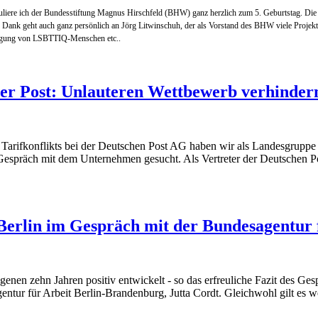
ratuliere ich der Bundesstiftung Magnus Hirschfeld (BHW) ganz herzlich zum 5. Geburtstag. 
Mein Dank geht auch ganz persönlich an Jörg Litwinschuh, der als Vorstand des BHW viele Proje
folgung von LSBTTIQ-Menschen etc..
der Post: Unlauteren Wettbewerb verhinder
n Tarifkonflikts bei der Deutschen Post AG haben wir als Landesgrupp
spräch mit dem Unternehmen gesucht. Als Vertreter der Deutschen Po
erlin im Gespräch mit der Bundesagentur 
ngenen zehn Jahren positiv entwickelt - so das erfreuliche Fazit des 
entur für Arbeit Berlin-Brandenburg, Jutta Cordt. Gleichwohl gilt e