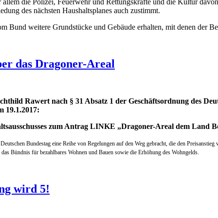
or allem die Polizei, Feuerwehr und Rettungskräfte und die Kultur davo
edung des nächsten Haushaltsplanes auch zustimmt.
vom Bund weitere Grundstücke und Gebäude erhalten, mit denen der Ber
er das Dragoner-Areal
chthild Rawert nach § 31 Absatz 1 der Geschäftsordnung des Deu
 19.1.2017:
altsausschusses zum Antrag LINKE „Dragoner-Areal dem Land Be
Deutschen Bundestag eine Reihe von Regelungen auf den Weg gebracht, die den Preisanst
se, das Bündnis für bezahlbares Wohnen und Bauen sowie die Erhöhung des Wohngelds.
ng wird 5!