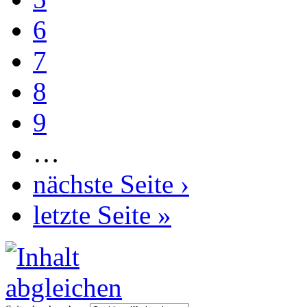
6
7
8
9
…
nächste Seite ›
letzte Seite »