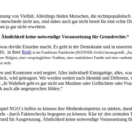
hnung von Vielfalt. Allerdings finden Menschen, die rechtspopulistisch
terschiede nicht aus, sind daher auch gar nicht bereit für eine echte 
nt ja gar nicht erweitern.
. Ähnlichkeit keine notwendige Voraussetzung für Grundrechte.“
 was der/die Einzelne macht. Es geht in der Demokratie und in unserem 
16, in ihrer
Rede
in der Frankfurter Paulskirche (MÄNNER-Archiv) herausgestellt: „Zur 
Religion, einer »ursprünglichen« Tradition, einer »natürlichen« Familie und einer »authentis
er nicht.
en und Kontexten wird negiert. Alles individuell Einzigartige, alles, 
k, wird geleugnet. Wir werden sortiert nach Identität und Differenz, w
In Wahrheit geht es gar nicht um Muslime oder Geflüchtete oder Frauen.
h auch alle angesprochen fühlen.“
spiel NGO´s helfen zu können ihre Medienkompetenz zu stärken, damit
ln - durch Faktenchecks begegnen zu können. Klar ist: den zentralen
 Grund für Ausgrenzung. Ähnlichkeit keine notwendige Voraussetzung f