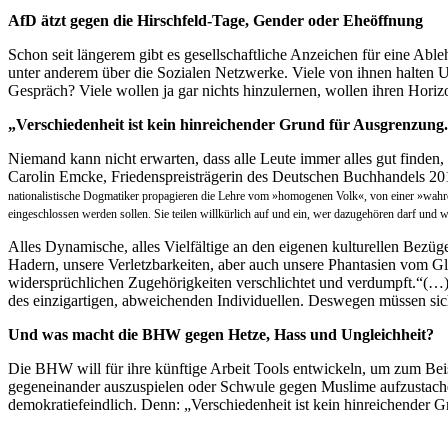
AfD ätzt gegen die Hirschfeld-Tage, Gender oder Eheöffnung
Schon seit längerem gibt es gesellschaftliche Anzeichen für eine Able
unter anderem über die Sozialen Netzwerke. Viele von ihnen halten Un
Gespräch? Viele wollen ja gar nichts hinzulernen, wollen ihren Horizo
„Verschiedenheit ist kein hinreichender Grund für Ausgrenzung
Niemand kann nicht erwarten, dass alle Leute immer alles gut finden,
Carolin Emcke, Friedenspreisträgerin des Deutschen Buchhandels 20
nationalistische Dogmatiker propagieren die Lehre vom »homogenen Volk«, von einer »wahren« 
eingeschlossen werden sollen. Sie teilen willkürlich auf und ein, wer dazugehören darf und w
Alles Dynamische, alles Vielfältige an den eigenen kulturellen Bezüg
Hadern, unsere Verletzbarkeiten, aber auch unsere Phantasien vom Glüc
widersprüchlichen Zugehörigkeiten verschlichtet und verdumpft.“(…) „
des einzigartigen, abweichenden Individuellen. Deswegen müssen sic
Und was macht die BHW gegen Hetze, Hass und Ungleichheit?
Die BHW will für ihre künftige Arbeit Tools entwickeln, um zum Bei
gegeneinander auszuspielen oder Schwule gegen Muslime aufzustache
demokratiefeindlich. Denn: „Verschiedenheit ist kein hinreichender