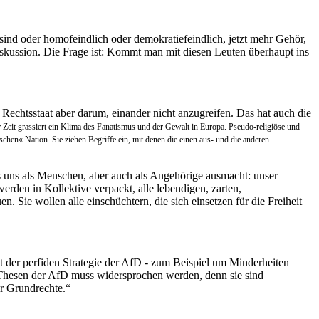
 sind oder homofeindlich oder demokratiefeindlich, jetzt mehr Gehör,
Diskussion. Die Frage ist: Kommt man mit diesen Leuten überhaupt ins
Rechtsstaat aber darum, einander nicht anzugreifen. Das hat auch die
Zeit grassiert ein Klima des Fanatismus und der Gewalt in Europa. Pseudo-religiöse und
chen« Nation. Sie ziehen Begriffe ein, mit denen die einen aus- und die anderen
was uns als Menschen, aber auch als Angehörige ausmacht: unser
erden in Kollektive verpackt, alle lebendigen, zarten,
 Sie wollen alle einschüchtern, die sich einsetzen für die Freiheit
 der perfiden Strategie der AfD - zum Beispiel um Minderheiten
 Thesen der AfD muss widersprochen werden, denn sie sind
ür Grundrechte.“