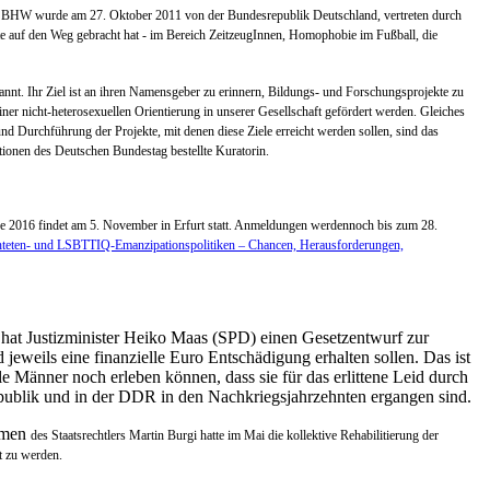
Die BHW wurde am 27. Oktober 2011 von der Bundesrepublik Deutschland, vertreten durch
kte auf den Weg gebracht hat - im Bereich ZeitzeugInnen, Homophobie im Fußball, die
nt. Ihr Ziel ist an ihren Namensgeber zu erinnern, Bildungs- und Forschungsprojekte zu
ner nicht-heterosexuellen Orientierung in unserer Gesellschaft gefördert werden. Gleiches
und Durchführung der Projekte, mit denen diese Ziele erreicht werden sollen, sind das
aktionen des Deutschen Bundestag bestellte Kuratorin.
ge 2016
findet am 5. November in Erfurt statt. Anmeldungen werdennoch bis zum 28.
hteten- und LSBTTIQ-Emanzipationspolitiken – Chancen, Herausforderungen,
n hat Justizminister Heiko Maas (SPD) einen Gesetzentwurf zur
weils eine finanzielle Euro Entschädigung erhalten sollen. Das ist
e Männer noch erleben können, dass sie für das erlittene Leid durch
republik und in der DDR in den Nachkriegsjahrzehnten ergangen sind.
ahmen
des Staatsrechtlers Martin Burgi hatte im Mai die kollektive Rehabilitierung der
t zu werden.