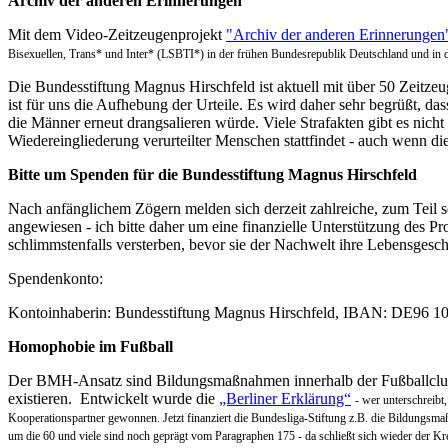
Archiv der anderen Erinnerungen
Mit dem Video-Zeitzeugenprojekt
"Archiv der anderen Erinnerungen
Bisexuellen, Trans* und Inter* (LSBTI*) in der frühen Bundesrepublik Deutschland und in
Die Bundesstiftung Magnus Hirschfeld ist aktuell mit über 50 Zeitze
ist für uns die Aufhebung der Urteile. Es wird daher sehr begrüßt, das
die Männer erneut drangsalieren würde. Viele Strafakten gibt es nich
Wiedereingliederung verurteilter Menschen stattfindet - auch wenn die
Bitte um Spenden für die Bundesstiftung Magnus Hirschfeld
Nach anfänglichem Zögern melden sich derzeit zahlreiche, zum Teil s
angewiesen - ich bitte daher um eine finanzielle Unterstützung des P
schlimmstenfalls versterben, bevor sie der Nachwelt ihre Lebensgesch
Spendenkonto:
Kontoinhaberin: Bundesstiftung Magnus Hirschfeld, IBAN: DE96 100
Homophobie im Fußball
Der BMH-Ansatz sind Bildungsmaßnahmen innerhalb der Fußballclubs s
existieren. Entwickelt wurde die
„Berliner Erklärung“
- wer unterschreibt
Kooperationspartner gewonnen. Jetzt finanziert die Bundesliga-Stiftung z.B. die Bildungsma
um die 60 und viele sind noch geprägt vom Paragraphen 175 - da schließt sich wieder der Kre