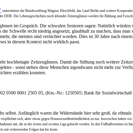
"
unterstützen die Bundesstiftung Magnus Hirschfeld, das Land Berlin und weitere Kooperati
 der DDR. Die Lebensgeschichten noch lebender ZeitzeugInnen werden für Bildung und Forschu
ugInnen im Gespräch. Die schwulen Senioren sagen: Natürlich würden wi
s die Schwelle recht niedrig angesetzt, glaubhaft zu machen, dass man ve
t mehr, die meisten sind vernichtet worden. Dies ist 30 Jahre nach eine
ses in diesem Kontext nicht wirklich passt.
ehr hochbetagte ZeitzeugInnen. Damit die Stiftung noch weitere Zeitz
rojektes - sonst stehen diese Menschen irgendwann nicht mehr zur Verf
ichten erzählen konnten.
2 0500 0001 2505 05, (Kto.-Nr.: 1250505; Bank für Sozialwirtschaf
elbst. Anfänglich waren die Widerstände hier sehr groß, da oftmals 
, verpflichtet sich, aktiv etwas gegen Homosexuellenfeindlichkeit zu tun. Inzwischen haben wi
ßnahmen mit, die in der ersten und zweiten Liga gebucht werden. In den Fußballvereinen ist hä
is mit verheerenden Folgen hat bis heute.