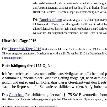
Als Sozialdemokratin, als Parlamentarierin und als Kuratorin g
das Justizministerium, errichtet und hat ihren Sitz in Berlin. 
Hirschfeld Lectures, Hirschfeld-Tage, die Erforschung der Ver
Die
Bundesstiftung
ist nach Magnus Hirschfeld (1868-193
initiieren und zu fördern und einer gesellschaftlichen Diskrimin
gilt für Menschen, die sich nicht mit ihrem biologischen Geschlec
Kuratorium, der hauptamtliche Vorstand und sein Team in der Gesch
Hirschfeld-Tage 2016
Die
Hirschfeld-Tage 2016
finden dieses Jahr vom 15. Oktober bis zum 19. Dezembe
Oktober entgegen genommen. Durchgeführt wird am 26. November 2016 im Deutschen Hyg
Forschungsstand.“
Entschädigung der §175-Opfer
Ich freue mich sehr, dass nun endlich aus zivilgesellschaftlichen un
Abstimmung innerhalb der Bundesregierung vorgelegt, nach dem die no
richtig und gut so und ich hoffe, dass dieser Gesetzentwurf den Deut
staatliche Repression für Schwule rehabilitiert werden. Aufgehoben w
Das
Gutachten
Rehabilitierung der nach § 175 StGB verurteilten ho
Betroffenen durch ein Aufhebungsgesetz empfohlen. Dies würde es den Opfern ersparen, in ei