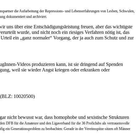
onspartner die Aufarbeitung der Repressions- und Lebenserfahrungen von Lesben, Schwulen,
ng dokumentiert und archiviert.
r uns über eine Entschädigungsleistung freuen, aber das wichtigste
rurteilt wurde, und nicht noch ein riesiges Verfahren nötig ist, das
m Urteil ein „ganz normaler“ Vorgang, der ja auch zum Schutz und zur
eugInnen-Videos produzieren kann, ist sie dringend auf Spenden
ügung, weil sie wieder Angst kriegen oder erkranken oder
t (BLZ: 10020500)
gar nicht bewusst war, dass homophobe und sexistische Strukturen
r den DFB für die Amateure und den Ligaverband für die 36 Proficlubs als vertrauensvolle
ufig ein Generationsproblem zu beobachten: Gerade in der Vereinsspitze sitzen oft Männer