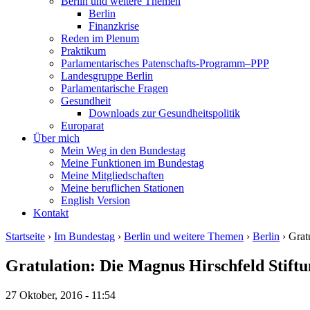
Berlin und weitere Themen
Berlin
Finanzkrise
Reden im Plenum
Praktikum
Parlamentarisches Patenschafts-Programm–PPP
Landesgruppe Berlin
Parlamentarische Fragen
Gesundheit
Downloads zur Gesundheitspolitik
Europarat
Über mich
Mein Weg in den Bundestag
Meine Funktionen im Bundestag
Meine Mitgliedschaften
Meine beruflichen Stationen
English Version
Kontakt
Startseite
›
Im Bundestag
›
Berlin und weitere Themen
›
Berlin
› Grat
Gratulation: Die Magnus Hirschfeld Stiftu
27 Oktober, 2016 - 11:54