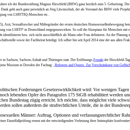
ratuliere ich der Bundesstiftung Magnus Hirschfeld (BHW) ganz herzlich zum 5. Geburtstag. 
Mein Dank geht auch ganz persönlich an Jörg Litwinschuh, der als Vorstand des BHW viele Proje
folgung von LSBTTIQ-Menschen etc..
5), Arzt, Sexualforscher und Mitbegründer der ersten deutschen Homosexuellenbewegung benan
ierung von LSBTI* in Deutschland entgegenzuwirken. So soll die Akzeptanz für Menschen mit ei
ht identifizieren bzw. sich nicht ausschließlich als Mann oder Frau definieren. An der Planung 
äftsstelle sowie der Fachbeirat beteiligt. Ich selber bin seit April 2014 eine der aus allen Fr
r in Sachsen, Sachsen-Anhalt und Thüringen statt. Der Eröffnungs-
Festakt
der Hirschfeld-Ta
iene Museum in Dresden der Fachtag
:
„Refugees and Queers. Zur Verschränkung von Geflüc
d politischen Forderungen Gesetzeswirklichkeit wird: Vor wenigen Tage
ch lebenden Opfer des Paragrafen 175 StGB rehabilitiert werden und je
schen Bundestag zügig erreicht. Ich möchte, dass möglichst viele schwul
erden sollen außerdem die strafrechtlichen Urteile, die in der Bundes
mosexuellen Männer: Auftrag, Optionen und verfassungsrechtlicher R
ner Einzelfallprüfung erneut mit der entwürdigenden Verletzung ihrer Intimsphäre konfrontier