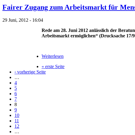
Fairer Zugang zum Arbeitsmarkt für Men
29 Juni, 2012 - 16:04
Rede am 28. Juni 2012 anlässlich der Berat
Arbeitsmarkt ermöglichen“ (Drucksache 17/9
Weiterlesen
« erste Seite
‹ vorherige Seite
…
4
5
6
7
8
9
10
11
12
…