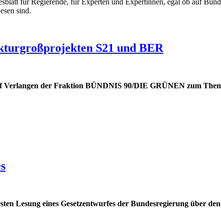
mesblatt für Regierende, für Experten und Expertinnen, egal ob auf B
esen sind.
ukturgroßprojekten S21 und BER
auf Verlangen der Fraktion BÜNDNIS 90/DIE GRÜNEN zum The
es
ten Lesung eines Gesetzentwurfes der Bundesregierung über den Be