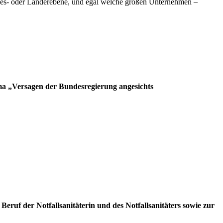
undes- oder Länderebene, und egal welche großen Unternehmen –
ma
„Versagen der Bundesregierung angesichts
ruf der Notfallsanitäterin und des Notfallsanitäters sowie zur