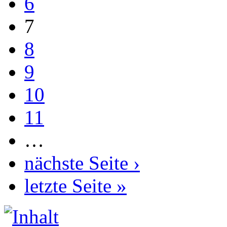
6
7
8
9
10
11
…
nächste Seite ›
letzte Seite »