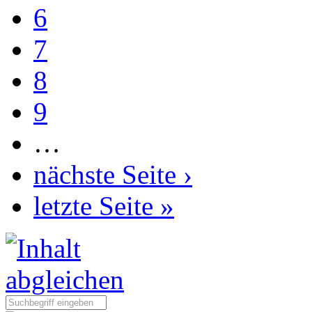
6
7
8
9
…
nächste Seite ›
letzte Seite »
Seite durchsuchen: