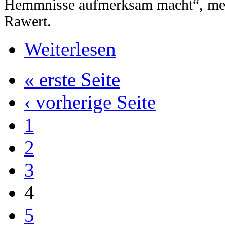
Hemmnisse aufmerksam macht“, mei
Rawert.
Weiterlesen
« erste Seite
‹ vorherige Seite
1
2
3
4
5