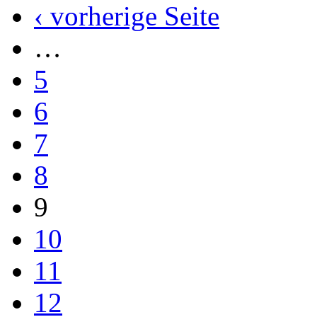
‹ vorherige Seite
…
5
6
7
8
9
10
11
12