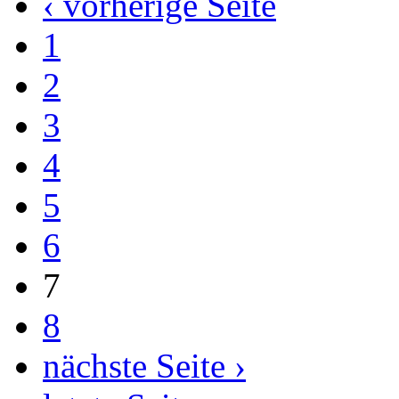
‹ vorherige Seite
1
2
3
4
5
6
7
8
nächste Seite ›