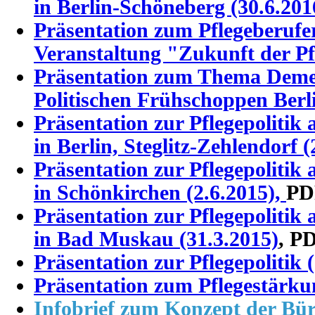
in Berlin
-Schöneberg (30.6.201
Präsentation zum Pflegeberufe
Veranstaltung "Zukunft der Pfl
Präsentation zum Thema Demen
Politischen Frühschoppen Berl
Präsentation zur Pflegepolitik
in Berlin, Steglitz-Zehlendorf 
Präsentation zur Pflegepolitik
in Schönkirchen (2.6.2015),
PD
Präsentation zur Pflegepolitik
in Bad Muskau (31.3.2015)
, P
Präsentation zur Pflegepolitik 
Präsentation zum Pflegestärkun
Infobrief zum Konzept der Bür