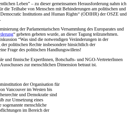
ffentlichen Leben” – zu dieser gemeinsamen Herausforderung nahm ich
" für die Teilhabe von Menschen mit Behinderungen am politischen und
of Democratic Institutions and Human Rights“ (ODIHR) der OSZE und
.
kriminierung der Parlamentarischen Versammlung des Europarates und
rderung
“ gebeten gebeten wurde, an dieser Tagung teilzunehmen.
diskussion “Was sind die notwendigen Veränderungen in der
er politischen Rechte insbesondere hinsichtlich der
eine Frage des politischen Handlungswillens!
ale und finnische ExpertInnen, Botschafts- und NGO-VertreterInnen
 Ausschusses zur menschlichen Dimension betraut ist.
institution der Organisation für
von Vancouver im Westen bis
schenrechte und Demokratie sind
alb zur Umsetzung eines
ie sogenannte menschliche
pflichtungen im Bereich der