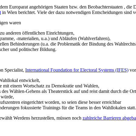
47 dem Europarat angehörigen Staaten bzw. den Beobachterstaaten , die 
t
in Wien berichtet. Viele der dazu notwendigen Entscheidungen sind vo
rägen waren
zu anderen öffentlichen Einrichtungen,
ramme, -materialien, u.a.) und Abläufen (Wahlverfahren),
ellen Behinderungen (u.a. die Problematik der Bindung des Wahlrechts 
cher und politischer Bildung.
on Specialist,
International Foundation for Electoral Systems (IFES)
vor
Wahllokal entwickelt,
he mit einem Wortschatz zu Demokratie und Wahlen,
 des Wählen-Gehens als Theaterstück auf und reist damit durch die Or
 würde,
fszentren eingerichtet worden, so seien diese besser erreichbar
erungen fokussierte Trainings für die Teams in den Wahllokalen statt.
Gewählt Werdens herzustellen, müssen noch
zahlreiche Barrieren abgeb