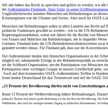
Wir alle hätten das Recht zu sprechen und gehört zu werden, wir alle 
der
Außenminister Finnlands, Timo Soini, in seiner Eröffnungsanspra
Unglücklicherweise könnten Menschen mit Behinderungen an diesen Rec
Krisenregionen wie die Ukraine und Syrien. Aber auch für OSZE-Länd
Menschen mit Behinderungen sollen in allen Ländern das Recht auf 
politische Funktionen gewählt zu werden - wie es die UN-Behindert
Regierungskonstellation, schon seit Jahren für die Rechte von Mensc
von Frauen und Mädchen mit Behinderungen, die in doppelter Weise von
Gremien. Finnland habe die UN-Behindertenrechtskonvention zwar bere
geändert werden müsse. Für Finnland gilt, dass nur die Konventionen 
Der Außenminister dankte den finnischen Organisationen in der Arbeit
möglich sei, substantielle Erfolge in der Behindertenpolitik zu er
sei die Schlüssel-Organisation, um die Partizipation von Menschen mi
Partizipation einer wichtigen Gruppe in unserer Gesellschaft gehe, s
Auch auf dem kommenden OSZE-Außenminister-Treffen in Hamburg we
Soini dankte Deutschland für den Textentwurf und rief die OSZE-Teil
„15 Prozent der Bevölkerung dürfen nicht von Entscheidungen 
Rund 15 Prozent der Weltbevölkerung hätten Behinderungen. Darauf
politische Themen eine ebenso große Bedeutung wie für den Rest der Bevölkerung. Die Politi
Wahllokalen, aber auch der uneingeschränkte Zugang zu politischen Informationen. Sie bekla