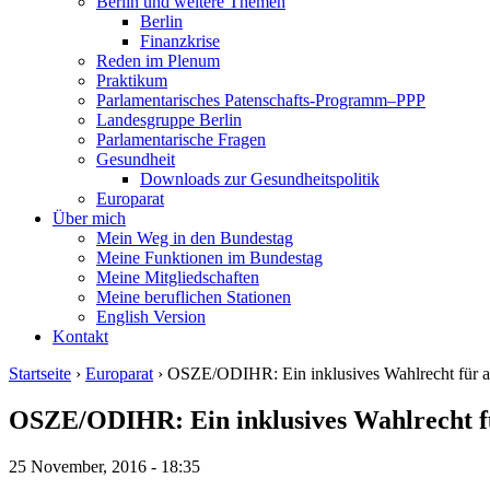
Berlin und weitere Themen
Berlin
Finanzkrise
Reden im Plenum
Praktikum
Parlamentarisches Patenschafts-Programm–PPP
Landesgruppe Berlin
Parlamentarische Fragen
Gesundheit
Downloads zur Gesundheitspolitik
Europarat
Über mich
Mein Weg in den Bundestag
Meine Funktionen im Bundestag
Meine Mitgliedschaften
Meine beruflichen Stationen
English Version
Kontakt
Startseite
›
Europarat
› OSZE/ODIHR: Ein inklusives Wahlrecht für a
OSZE/ODIHR: Ein inklusives Wahlrecht fü
25 November, 2016 - 18:35