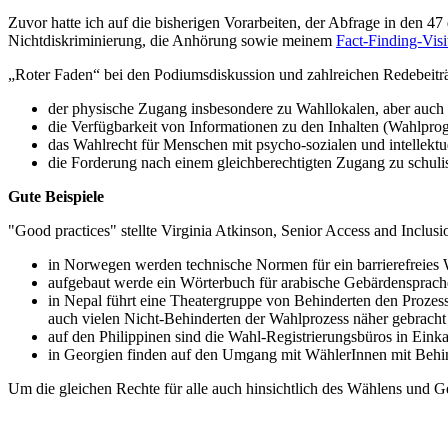
Zuvor hatte ich auf die bisherigen Vorarbeiten, der Abfrage in den 
Nichtdiskriminierung, die Anhörung sowie meinem
Fact-Finding-Visi
„Roter Faden“ bei den Podiumsdiskussion und zahlreichen Redebeit
der physische Zugang insbesondere zu Wahllokalen, aber auch 
die Verfügbarkeit von Informationen zu den Inhalten (Wahlprog
das Wahlrecht für Menschen mit psycho-sozialen und intellektu
die Forderung nach einem gleichberechtigten Zugang zu schulis
Gute Beispiele
"Good practices" stellte Virginia Atkinson, Senior Access and Inclusi
in Norwegen werden technische Normen für ein barrierefreies 
aufgebaut werde ein Wörterbuch für arabische Gebärdensprac
in Nepal führt eine Theatergruppe von Behinderten den Prozess
auch vielen Nicht-Behinderten der Wahlprozess näher gebracht
auf den Philippinen sind die Wahl-Registrierungsbüros in Einkau
in Georgien finden auf den Umgang mit WählerInnen mit Behind
Um die gleichen Rechte für alle auch hinsichtlich des Wählens und 