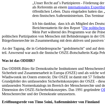
„Unser Recht auf´s Partizipieren - Förderung d
als Referentin an einem
internationalen ExpertIn
öffentlichen Leben. Dazu eingeladen hatten da
dem finnischen Außenministerium. Das Seminar f
Ich bin dankbar, dass ich als Mitglied des Deu
Berichterstatterin für den Report “
Die politische
Mein Part während des Programms war die Präsen
politischen Partizipation von Menschen mit Behinderungen in der OSZ
BürgerInnenrechte im Zusammenhang mit dem aktiven und passiven Wahl
An der Tagung, die in Gebärdensprache "gedolmetscht" und auf dem P
teil. Anwesend war auch die finnische OSZE-Botschafterin Katja Pehr
Was ist das ODIHR?
Das ODIHR-Büro für Demokratische Institutionen und Menschenrechte -
Sicherheit und Zusammenarbeit in Europa (OSZE) und als solche wel
Wladiwostok im Ostern erstreckt. Die OSZE ist damit mit 57 Teilnehm
Grundpfeiler des umfassenden Sicherheitskonzeptes der OSZE - diese
umfassenden Normenkatalogs im Bereich der Menschenrechte und der D
Dimension des OSZE-Sicherheitskonzeptes. Das 1991 gegründete
O
Menschenrechte und der Demokratie umzusetzen.
Eröffnungsrede von Timo Soini, Außenminister von Finnland