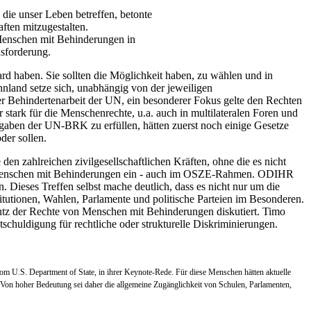
 die unser Leben betreffen, betonte
aften mitzugestalten.
 Menschen mit Behinderungen in
usforderung.
 haben. Sie sollten die Möglichkeit haben, zu wählen und in
land setze sich, unabhängig von der jeweiligen
er Behindertenarbeit der UN, ein besonderer Fokus gelte den Rechten
stark für die Menschenrechte, u.a. auch in multilateralen Foren und
rgaben der UN-BRK zu erfüllen, hätten zuerst noch einige Gesetze
der sollen.
n zahlreichen zivilgesellschaftlichen Kräften, ohne die es nicht
e von Menschen mit Behinderungen ein - auch im OSZE-Rahmen. ODIHR
 Dieses Treffen selbst mache deutlich, dass es nicht nur um die
titutionen, Wahlen, Parlamente und politische Parteien im Besonderen.
 der Rechte von Menschen mit Behinderungen diskutiert. Timo
chuldigung für rechtliche oder strukturelle Diskriminierungen.
 vom U.S. Department of State, in ihrer Keynote-Rede. Für diese Menschen hätten aktuelle
. Von hoher Bedeutung sei daher die allgemeine Zugänglichkeit von Schulen, Parlamenten,