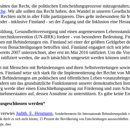
hätten das Recht, die politischen Entscheidungsprozesse mitzugestalten,
che
. Wir alle sollten das Recht haben, den Wandel in unseren Gesellsch
hten nicht in aller Fülle partizipieren. Dies gelte insbesondere für
er - inklusive Finnland - sei der Zugang und die Inklusion eine Hera
Bildung, Gesundheitsversorgung und einen angemessenen Lebensstandard
enrechtskonvention (UN-BRK) fordere - von besonderer Bedeutung. Finn
hen mit Behinderungen ein. Finnland sei einer der größten Geldgeber d
 Benachteiligungen betroffen sind. Finnland engagiert sich seit jeher 
its 2007 unterzeichnet, aber erst im Mai 2016 ratifiziert. Um die Vo
ratifiziert werden, die auch tatsächlich umgesetzt werden können und/o
 mit Menschen mit Behinderungen und ihren Selbstvertretungen sowie de
reichen. Finnland setze sich stark für die Implementierung der Recht
t Behinderungen am politischen und öffentlichen Leben voranzubringen.
ondern um das grundsätzliche Funktionieren unserer demokratischen Ins
rde über einen Entschließungsantrag zur Förderung und zum Schutz
nehmerstaaten auf, dessen Annahme zu unterstützen. Es gäbe keine Ents
ausgeschlossen werden“
 verwies
Judith. E. Heumann
,
Sonderberaterin für Internationale Behindertenpolitik
k dürfe es sich nicht leisten, 15 Prozent der Bevölkerung von Entscheidungen auszuschließen
gte, dass