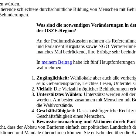
ten würden,
ltierende schlechtere durchschnittliche Bildung von Menschen mit Behi
 Behinderungen.
Was sind die notwendigen Veränderungen in der
der OSZE-Region?
An der Podiumsdiskussion nahmen als ReferentInn
und Parlament Kirgistans sowie NGO-VertreterInnen
manches Mal bedrückend, ihre Erfolge sehr beeind
In
meinem Beitrag
habe ich fünf Hauptforderungen 
wahrnehmen:
Zugänglichkeit:
Wahllokale aber auch alle vorher
sein: Gebärdensprache, Leichtes Lesen, Untertitel si
Vielfalt:
Die Vielzahl möglicher Behinderungen erf
Unterstütztes Wählen:
Unterstützt werden soll der
werden. Am besten zusammen mit Menschen mit Beh
die Wahlvorstände.
Geschäftsfähigkeit:
Das staatsbürgerliche Recht zu
Geschäftsfähigkeit eines Menschen.
Bewusstseinsmachung und Aktionen durch Part
echt, dass der Abbau von Barrieren einfach zur politischen Landschaft d
ktionen und Mandate übernehmen können. Sie entscheiden über die Kand