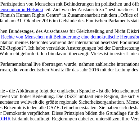
er Partizipation von Menschen mit Behinderungen im politischen und ö
nenseminar in Helsinki
teil. Ziel war der Austausch zu "best practices
s „Finnish Human Rights Centre“ in Zusammenarbeit mit dem „Office 
and am 31. Oktober 2016 im Gebäude des Finnischen Parlaments statt
tschen Bundestages, des Ausschusses für Gleichstellung und Nicht-Dis
n Rechte von Menschen mit Behinderung: eine demokratische Herausfo
tation meines Berichtes während der international besetzten Podiums
E-Region?”. Ich habe verstärkte Anstrengungen bei der Durchsetzung d
recht gefordert. Ich bin davon überzeugt: Vieles ist in erster Linie 
arlamentskanal live übertragen wurde, nahmen zahlreiche internation
man, die vom deutschen Vorsitz für das Jahr 2016 mit der Leitung des
 die Abkürzung folgt der englischen Sprache - ist die Menschenrechts
tweit von hoher Bedeutung. Die OSZE umfasst eine Region, die sich 
erstaaten weltweit die größte regionale Sicherheitsorganisation. Men
s Bekenntnis teilen alle OSZE-Teilnehmerstaaten. Sie haben sich desh
emokratie verpflichtet. Diese Prinzipien bilden die Grundlage für d
DIHR
ist damit beauftragt, Regierungen dabei zu unterstützen, ihre Ver