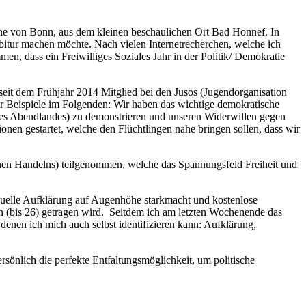
Nähe von Bonn, aus dem kleinen beschaulichen Ort Bad Honnef. In
bitur machen möchte. Nach vielen Internetrecherchen, welche ich
, dass ein Freiwilliges Soziales Jahr in der Politik/ Demokratie
ch seit dem Frühjahr 2014 Mitglied bei den Jusos (Jugendorganisation
aar Beispiele im Folgenden: Wir haben das wichtige demokratische
s Abendlandes) zu demonstrieren und unseren Widerwillen gegen
en gestartet, welche den Flüchtlingen nahe bringen sollen, dass wir
schen Handelns) teilgenommen, welche das Spannungsfeld Freiheit und
exuelle Aufklärung auf Augenhöhe starkmacht und kostenlose
n (bis 26) getragen wird. Seitdem ich am letzten Wochenende das
denen ich mich auch selbst identifizieren kann: Aufklärung,
ersönlich die perfekte Entfaltungsmöglichkeit, um politische