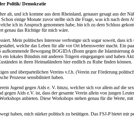
der Politik/ Demokratie
 Jahre alt, und ich komme aus dem Rheinland, genauer gesagt aus der 
 Schon einige Monate zuvor stellte sich die Frage, was ich nach dem A
welche ich in Anspruch genommen habe, bin ich zu dem Schluss gekommen
t genau das Richtige für mich wäre.
ssiert. Mein politisches Interesse verfestigte sich sogar soweit, dass i
estaltet, welche das Leben für alle vor Ort lebenswerter macht. Ein p
015 aufkommende Bewegung BOGIDA (Bonn gegen die Islamisierung de
 ein lokales Bündnis mit anderen Trägern eingegangen und haben Aktion
 Zuständen in ihren Heimatländern hier endlich zu Ruhe finden können.
gen und überparteilichen Vereins v.f.h. (Verein zur Förderung politi
sche Prozesse sensibilisiert haben.
rein Jugend gegen Aids e. V. hinzu, welcher sich vor allem auf die s
 gegen Aids e.V. ist, dass der gesamte Verein allein von jungen Leute
 Workshops anbieten. Diese Workshops stehen genau für die Werte, mit 
wegt haben, mich stärker politisch zu betätigen. Das FSJ-P bietet mir p