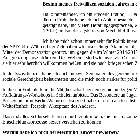
Beginn meines freiwilligen sozialen Jahres in 
Hallo miteinander, ich bin Frederic Fraund, 18
diesem Frühjahr habe ich mein Abitur bestanden.
getätigt habe, und vielen Beratungsgesprächen, 
(FSJ-P) im Bundestagsbüro von Mechthild Rawer
Ich habe mich schon immer sehr für Politik intere
der SPD) bin. Während der Zeit haben wir Jusos einige Aktionen mitg
Mittel der Demonstration genutzt, um gegen die im Winter 2014/2
Ausgrenzung auszudrücken. Des Weiteren sind wir Jusos vor Ort auch
sie hier sehr herzlich willkommen heißen und sie nach kriegerischen
In der Zwischenzeit habe ich auch an zwei Seminaren des gemeinnützi
soziale Gerechtigkeit beleuchteten und die mich noch stärker für politi
In diesem Frühjahr kam die Mitgliedschaft bei dem gemeinnützigen Ve
Aufklärungs-Workshops in Schulen anbietet. Das Besondere an Jugend
Peer-Seminar in Berlin-Wannsee absolviert habe, darf ich auch selbst
Weltoffenheit, Respekt, Akzeptanz des Anderen.
Das sind alles Schlüsselerlebnisse und -erfahrungen, die mich dazu be
Entscheidungsprozesse besser verstehen zu können.
Warum habe ich mich bei Mechthild Rawert beworben?