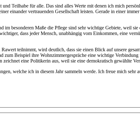
 und Teilhabe für alle. Das sind alles Werte mit denen ich mich persön
 einer einander vertrauenden Gesellschaft leisten. Gerade in einer imme
nd im besonderen Maße die Pflege sind sehr wichtige Gebiete, weil si
chtiger, dass jeder Mensch, unabhängig vom Einkommen, eine vernünft
awert teilnimmt, wird deutlich, dass sie einen Blick auf unsere gesamte
ind zum Beispiel ihre Wohnzimmergespräche eine wichtige Verbindung 
chnet eine Politikerin aus, weil sie eine demokratisch gewählte Vertr
rungen, welche ich in diesem Jahr sammeln werde. Ich freue mich sehr 