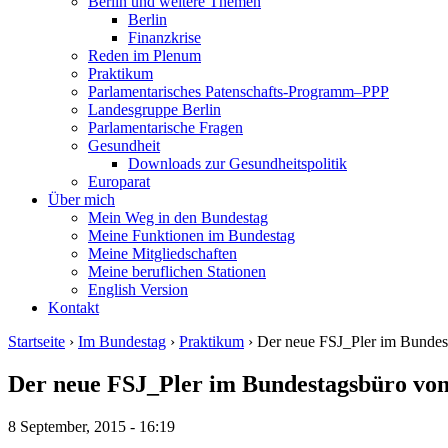
Berlin und weitere Themen
Berlin
Finanzkrise
Reden im Plenum
Praktikum
Parlamentarisches Patenschafts-Programm–PPP
Landesgruppe Berlin
Parlamentarische Fragen
Gesundheit
Downloads zur Gesundheitspolitik
Europarat
Über mich
Mein Weg in den Bundestag
Meine Funktionen im Bundestag
Meine Mitgliedschaften
Meine beruflichen Stationen
English Version
Kontakt
Startseite
›
Im Bundestag
›
Praktikum
› Der neue FSJ_Pler im Bundes
Der neue FSJ_Pler im Bundestagsbüro vo
8 September, 2015 - 16:19