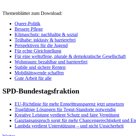
Themenblätter zum Download:
Queer-Politik
Bessere Pflege
Klimaschutz: nachhaltig & sozial
Teilhabe: inklusiv & barrierefrei
Perspektiven für die Jugend
Für echte Gleichstellung
Für eine weltoffene, plurale & demokratische Gesellschaft
Wohnraum: bezahlbar und barrierefrei
Stabile und sichere Renten
Mobilitätswende schaffen
Gute Arbeit für alle
SPD-Bundestagsfraktion
EU-Richtlinie für mehr Entgelttransparenz jetzt umsetzen
Tragfähige Lösungen für Tegut-Standorte notwendig
Kreative Leistung verdient Schutz und faire Vergütung
Ganztagsanspruch sorgt für mehr Chancengerechtigkeit und En
Lambda verdient Unterstützung – und nicht Unsicherheit