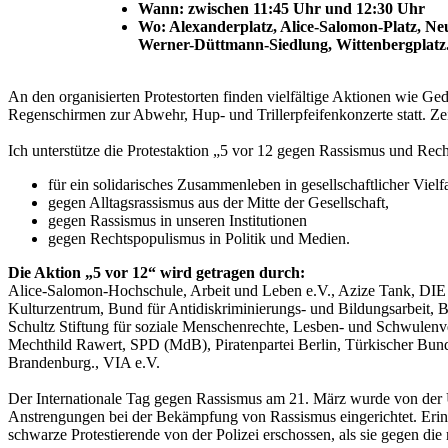
Wann: zwischen 11:45 Uhr und 12:30 Uhr
Wo: Alexanderplatz, Alice-Salomon-Platz, Ne
Werner-Düttmann-Siedlung, Wittenbergplatz
An den organisierten Protestorten finden vielfältige Aktionen wie 
Regenschirmen zur Abwehr, Hup- und Trillerpfeifenkonzerte statt. Ze
Ich unterstütze die Protestaktion „5 vor 12 gegen Rassismus und Re
für ein solidarisches Zusammenleben in gesellschaftlicher Vielfa
gegen Alltagsrassismus aus der Mitte der Gesellschaft,
gegen Rassismus in unseren Institutionen
gegen Rechtspopulismus in Politik und Medien.
Die Aktion „5 vor 12“ wird getragen durch:
Alice-Salomon-Hochschule, Arbeit und Leben e.V., Azize Tank, DI
Kulturzentrum, Bund für Antidiskriminierungs- und Bildungsarbeit
Schultz Stiftung für soziale Menschenrechte, Lesben- und Schwulen
Mechthild Rawert, SPD (MdB), Piratenpartei Berlin, Türkischer Bun
Brandenburg., VIA e.V.
Der Internationale Tag gegen Rassismus am 21. März wurde von de
Anstrengungen bei der Bekämpfung von Rassismus eingerichtet. Erinn
schwarze Protestierende von der Polizei erschossen, als sie gegen die 