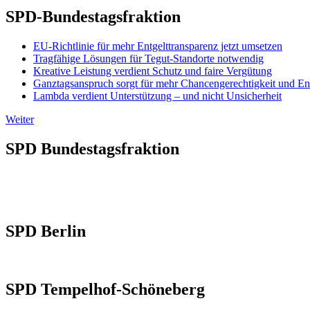
SPD-Bundestagsfraktion
EU-Richtlinie für mehr Entgelttransparenz jetzt umsetzen
Tragfähige Lösungen für Tegut-Standorte notwendig
Kreative Leistung verdient Schutz und faire Vergütung
Ganztagsanspruch sorgt für mehr Chancengerechtigkeit und En
Lambda verdient Unterstützung – und nicht Unsicherheit
Weiter
SPD Bundestagsfraktion
SPD Berlin
SPD Tempelhof-Schöneberg