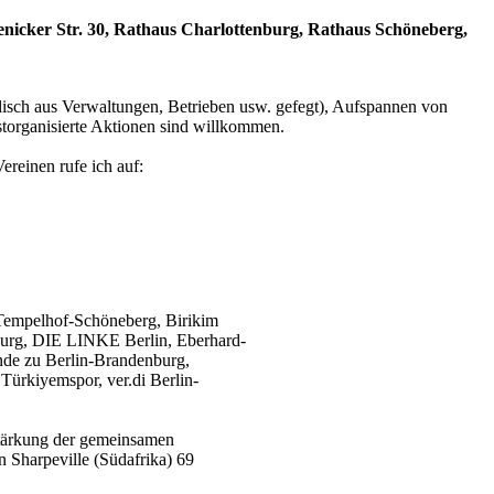
enicker Str. 30, Rathaus Charlottenburg, Rathaus Schöneberg,
lisch aus Verwaltungen, Betrieben usw. gefegt), Aufspannen von
bstorganisierte Aktionen sind willkommen.
reinen rufe ich auf:
Tempelhof-Schöneberg, Birikim
burg, DIE LINKE Berlin, Eberhard-
nde zu Berlin-Brandenburg,
ürkiyemspor, ver.di Berlin-
tärkung der gemeinsamen
 Sharpeville (Südafrika) 69