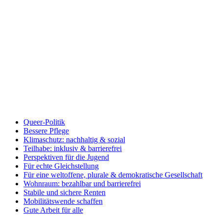
Queer-Politik
Bessere Pflege
Klimaschutz: nachhaltig & sozial
Teilhabe: inklusiv & barrierefrei
Perspektiven für die Jugend
Für echte Gleichstellung
Für eine weltoffene, plurale & demokratische Gesellschaft
Wohnraum: bezahlbar und barrierefrei
Stabile und sichere Renten
Mobilitätswende schaffen
Gute Arbeit für alle