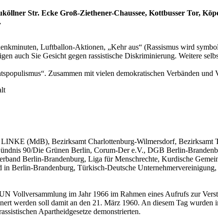
uköllner Str. Ecke Groß-Ziethener-Chaussee, Kottbusser Tor, Köp
.
Gedenkminuten, Luftballon-Aktionen, „Kehr aus“ (Rassismus wird symbo
igen auch Sie Gesicht gegen rassistische Diskriminierung. Weitere sel
chtspopulismus“. Zusammen mit vielen demokratischen Verbänden und Ve
lt
E LINKE (MdB), Bezirksamt Charlottenburg-Wilmersdorf, Bezirksamt 
, Bündnis 90/Die Grünen Berlin, Corum-Der e.V., DGB Berlin-Branden
verband Berlin-Brandenburg, Liga für Menschrechte, Kurdische Gemei
d in Berlin-Brandenburg, Türkisch-Deutsche Unternehmervereinigung, T
r UN Vollversammlung im Jahr 1966 im Rahmen eines Aufrufs zur Vers
ert werden soll damit an den 21. März 1960. An diesem Tag wurden in
rassistischen Apartheidgesetze demonstrierten.