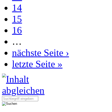
14
15
16
…
nächste Seite ›
letzte Seite »
Seite durchsuchen: