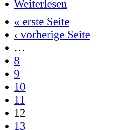
Weiterlesen
« erste Seite
‹ vorherige Seite
…
8
9
10
11
12
13