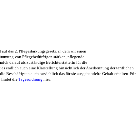
 auf das 2. Pflegestärkungsgesetz, in dem wir einen
timmung von Pflegebedürftigen stärken, pflegende
ch darauf als zuständige Berichterstatterin für die
s endlich auch eine Klarstellung hinsichtlich der Anerkennung der tariflichen
e Beschäftigten auch tatsächlich das für sie ausgehandelte Gehalt erhalten. Für
 findet die
Tagesordnung
hier.