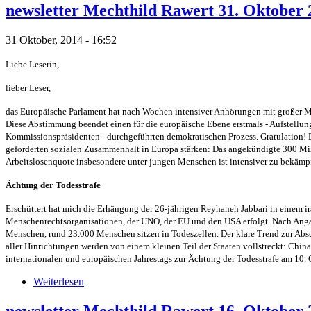
newsletter Mechthild Rawert 31. Oktober 
31 Oktober, 2014 - 16:52
Liebe Leserin,
lieber Leser,
das Europäische Parlament hat nach Wochen intensiver Anhörungen mit großer M
Diese Abstimmung beendet einen für die europäische Ebene erstmals - Aufstellu
Kommissionspräsidenten - durchgeführten demokratischen Prozess. Gratulation! D
geforderten sozialen Zusammenhalt in Europa stärken: Das angekündigte 300 Mi
Arbeitslosenquote insbesondere unter jungen Menschen ist intensiver zu bekämp
Ächtung der Todesstrafe
Erschüttert hat mich die Erhängung der 26-jährigen Reyhaneh Jabbari in einem ira
Menschenrechtsorganisationen, der UNO, der EU und den USA erfolgt. Nach Anga
Menschen, rund 23.000 Menschen sitzen in Todeszellen. Der klare Trend zur Absch
aller Hinrichtungen werden von einem kleinen Teil der Staaten vollstreckt: China
internationalen und europäischen Jahrestags zur Ächtung der Todesstrafe am 10.
Weiterlesen
newsletter Mechthild Rawert 16. Oktober 