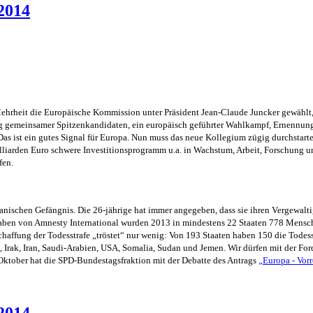
2014
ehrheit die Europäische Kommission unter Präsident Jean-Claude Juncker gewählt
ng gemeinsamer Spitzenkandidaten, ein europäisch geführter Wahlkampf, Ernennung 
as ist ein gutes Signal für Europa. Nun muss das neue Kollegium zügig durchstar
lliarden Euro schwere Investitionsprogramm u.a. in Wachstum, Arbeit, Forschung 
fen.
nischen Gefängnis. Die 26-jährige hat immer angegeben, dass sie ihren Vergewaltig
ben von Amnesty International wurden 2013 in mindestens 22 Staaten 778 Mensch
affung der Todesstrafe „tröstet“ nur wenig: Von 193 Staaten haben 150 die Todesst
, Irak, Iran, Saudi-Arabien, USA, Somalia, Sudan und Jemen. Wir dürfen mit der Fo
 Oktober hat die SPD-Bundestagsfraktion mit der Debatte des Antrags
„Europa - Vorr
2014