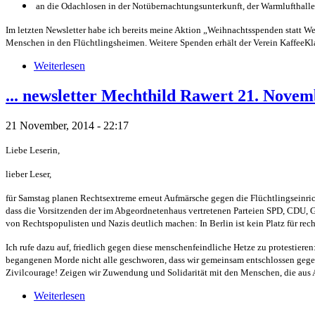
an die Odachlosen in der Notübernachtungsunterkunft, der Warmlufthalle
Im letzten Newsletter habe ich bereits meine Aktion „Weihnachtsspenden statt We
Menschen in den Flüchtlingsheimen. Weitere Spenden erhält der Verein KaffeeKlats
Weiterlesen
... newsletter Mechthild Rawert 21. Nove
21 November, 2014 - 22:17
Liebe Leserin,
lieber Leser,
für Samstag planen Rechtsextreme erneut Aufmärsche gegen die Flüchtlingseinricht
dass die Vorsitzenden der im Abgeordnetenhaus vertretenen Parteien SPD, CDU, G
von Rechtspopulisten und Nazis deutlich machen: In Berlin ist kein Platz für rec
Ich rufe dazu auf, friedlich gegen diese menschenfeindliche Hetze zu protestie
begangenen Morde nicht alle geschworen, dass wir gemeinsam entschlossen gegen 
Zivilcourage! Zeigen wir Zuwendung und Solidarität mit den Menschen, die aus A
Weiterlesen