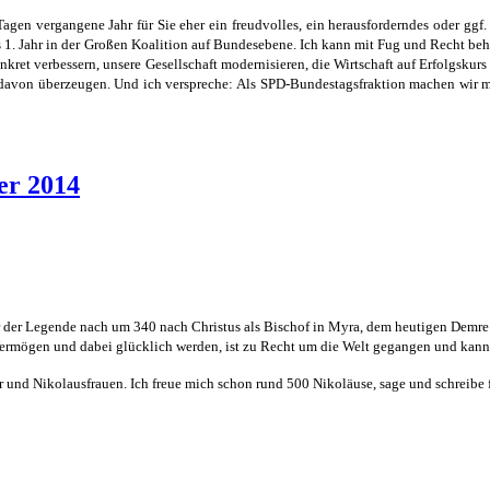
gen vergangene Jahr für Sie eher ein freudvolles, ein herausforderndes oder ggf. 
es 1. Jahr in der Großen Koalition auf Bundesebene. Ich kann mit Fug und Recht be
nkret verbessern, unsere Gesellschaft modernisieren, die Wirtschaft auf Erfolgskurs
davon überzeugen. Und ich verspreche: Als SPD-Bundestagsfraktion machen wir mit 
er 2014
r der Legende nach um 340 nach Christus als Bischof in Myra, dem heutigen Demre i
 Vermögen und dabei glücklich werden, ist zu Recht um die Welt gegangen und kann
und Nikolausfrauen. Ich freue mich schon rund 500 Nikoläuse, sage und schreibe f