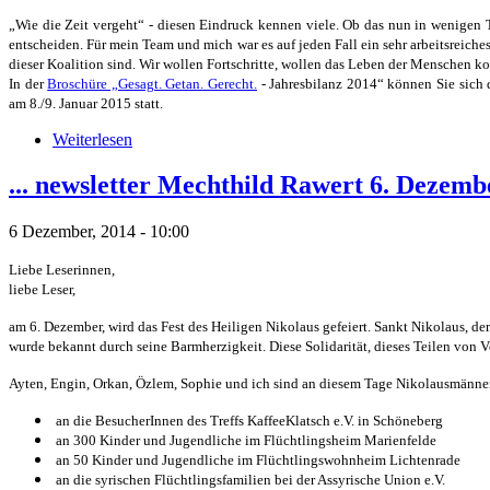
„Wie die Zeit vergeht“ - diesen Eindruck kennen viele. Ob das nun in wenigen Ta
entscheiden. Für mein Team und mich war es auf jeden Fall ein sehr arbeitsreich
dieser Koalition sind. Wir wollen Fortschritte, wollen das Leben der Menschen ko
In der
Broschüre „Gesagt. Getan. Gerecht.
- Jahresbilanz 2014“ können Sie sich 
am 8./9. Januar 2015 statt.
Weiterlesen
... newsletter Mechthild Rawert 6. Dezemb
6 Dezember, 2014 - 10:00
Liebe Leserinnen,
liebe Leser,
am 6. Dezember, wird das Fest des Heiligen Nikolaus gefeiert. Sankt Nikolaus, de
wurde bekannt durch seine Barmherzigkeit. Diese Solidarität, dieses Teilen von
Ayten, Engin, Orkan, Özlem, Sophie und ich sind an diesem Tage Nikolausmänner 
an die BesucherInnen des Treffs KaffeeKlatsch e.V. in Schöneberg
an 300 Kinder und Jugendliche im Flüchtlingsheim Marienfelde
an 50 Kinder und Jugendliche im Flüchtlingswohnheim Lichtenrade
an die syrischen Flüchtlingsfamilien bei der Assyrische Union e.V.