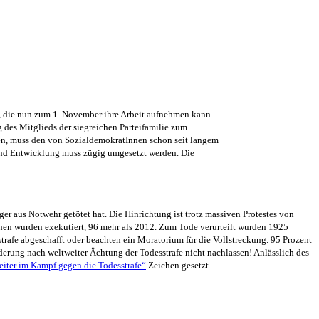
, die nun zum 1. November ihre Arbeit aufnehmen kann.
des Mitglieds der siegreichen Parteifamilie zum
ten, muss den von SozialdemokratInnen schon seit langem
und Entwicklung muss zügig umgesetzt werden. Die
er aus Notwehr getötet hat. Die Hinrichtung ist trotz massiven Protestes von
en wurden exekutiert, 96 mehr als 2012. Zum Tode verurteilt wurden 1925
rafe abgeschafft oder beachten ein Moratorium für die Vollstreckung. 95 Prozent
rderung nach weltweiter Ächtung der Todesstrafe nicht nachlassen! Anlässlich des
eiter im Kampf gegen die Todesstrafe“
Zeichen gesetzt.