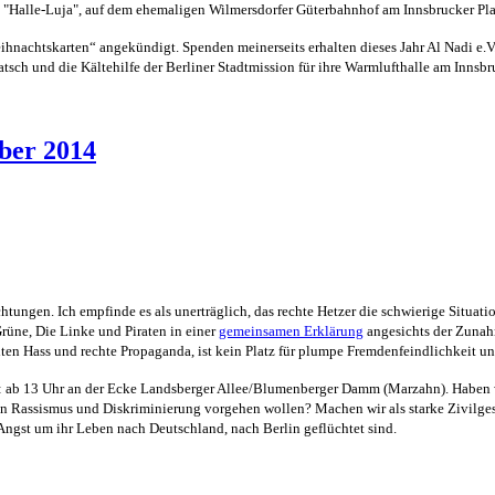
 "Halle-Luja", auf dem ehemaligen Wilmersdorfer Güterbahnhof am Innsbrucker Pla
ihnachtskarten“ angekündigt. Spenden meinerseits erhalten dieses Jahr Al Nadi e.V
ch und die Kältehilfe der Berliner Stadtmission für ihre Warmlufthalle am Innsbruc
mber 2014
ungen. Ich empfinde es als unerträglich, das rechte Hetzer die schwierige Situati
rüne, Die Linke und Piraten in einer
gemeinsamen Erklärung
angesichts der Zuna
hten Hass und rechte Propaganda, ist kein Platz für plumpe Fremdenfeindlichkeit u
ren: ab 13 Uhr an der Ecke Landsberger Allee/Blumenberger Damm (Marzahn). Haben
Rassismus und Diskriminierung vorgehen wollen? Machen wir als starke Zivilgesel
ngst um ihr Leben nach Deutschland, nach Berlin geflüchtet sind.