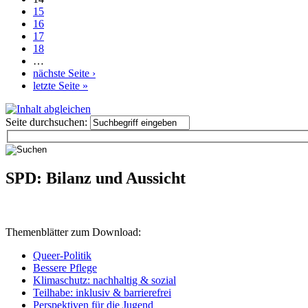
15
16
17
18
…
nächste Seite ›
letzte Seite »
Seite durchsuchen:
SPD: Bilanz und Aussicht
Themenblätter zum Download:
Queer-Politik
Bessere Pflege
Klimaschutz: nachhaltig & sozial
Teilhabe: inklusiv & barrierefrei
Perspektiven für die Jugend