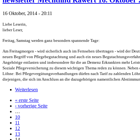
16 Oktober, 2014 - 20:11
Liebe Leserin,
lieber Leser,
Freitag, Samstag werden ganz besonders spannende Tage:
Am Freitagmorgen - wird sicherlich auch im Fernsehen übertragen - wird der Deut
neuen Begriff von Pflegebegutachtung und auch ein neues Begutachtungsverfahre
Angehörige entlasten und insbesondere für die an Demenz Erkrankten mehr Leistun
Soziale Pflegeversicherung zu diesem wichtigen Thema reden zu können. Neben de
Löhne: Bei Pflegevergütungsverhandlungen dürfen nach Tarif zu zahlenden Löhne n
diejenigen, die sich im Anschluss an die dazugehörigen namentlichen Abstimm
Weiterlesen
« erste Seite
‹ vorherige Seite
…
10
11
12
13
14