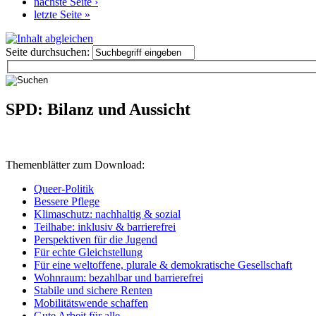
nächste Seite ›
letzte Seite »
Seite durchsuchen:
SPD: Bilanz und Aussicht
Themenblätter zum Download:
Queer-Politik
Bessere Pflege
Klimaschutz: nachhaltig & sozial
Teilhabe: inklusiv & barrierefrei
Perspektiven für die Jugend
Für echte Gleichstellung
Für eine weltoffene, plurale & demokratische Gesellschaft
Wohnraum: bezahlbar und barrierefrei
Stabile und sichere Renten
Mobilitätswende schaffen
Gute Arbeit für alle