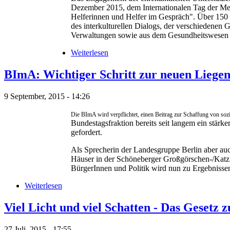
Dezember 2015, dem Internationalen Tag der Men
Helferinnen und Helfer im Gespräch". Über 150 E
des interkulturellen Dialogs, der verschiedenen
Verwaltungen sowie aus dem Gesundheitswesen si
Weiterlesen
BImA: Wichtiger Schritt zur neuen Liegens
9 September, 2015 - 14:26
Die BImA wird verpflichtet, einen Beitrag zur Schaffung von so
Bundestagsfraktion bereits seit langem ein stä
gefordert.
Als Sprecherin der Landesgruppe Berlin aber au
Häuser in der Schöneberger Großgörschen-/Katzle
BürgerInnen und Politik wird nun zu Ergebnissen
Weiterlesen
Viel Licht und viel Schatten - Das Gesetz
27 Juli, 2015 - 17:55