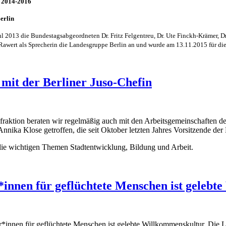
n 2014-2016
erlin
 2013 die Bundestagsabgeordneten Dr. Fritz Felgentreu, Dr. Ute Finckh-Krämer, D
awert als Sprecherin die Landesgruppe Berlin an und wurde am 13.11.2015 für die
mit der Berliner Juso-Chefin
raktion beraten wir regelmäßig auch mit den Arbeitsgemeinschaften d
nika Klose getroffen, die seit Oktober letzten Jahres Vorsitzende der B
die wichtigen Themen Stadtentwicklung, Bildung und Arbeit.
innen für geflüchtete Menschen ist gelebt
*innen für geflüchtete Menschen ist gelebte Willkommenskultur. Die 