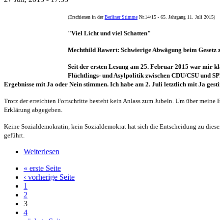
(Erschienen in der
Berliner Stimme
Nr.14/15 - 65. Jahrgang 11. Juli 2015)
"Viel Licht und viel Schatten"
Mechthild Rawert: Schwierige Abwägung beim Gesetz 
Seit der ersten Lesung am 25. Februar 2015 war mir kla
Flüchtlings- und Asylpolitik zwischen CDU/CSU und SPD
Ergebnisse mit Ja oder Nein stimmen. Ich habe am 2. Juli letztlich mit Ja gest
Trotz der erreichten Fortschritte besteht kein Anlass zum Jubeln. Um über meine
Erklärung abgegeben.
Keine Sozialdemokratin, kein Sozialdemokrat hat sich die Entscheidung zu dies
geführt.
Weiterlesen
« erste Seite
‹ vorherige Seite
1
2
3
4