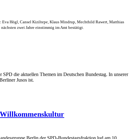
r. Eva Högl, Cansel Kiziltepe, Klaus Mindrup, Mechthild Rawert, Matthias
 nächsten zwei Jahre einstimmig im Amt bestätigt.
er SPD die aktuellen Themen im Deutschen Bundestag. In unserer
erliner Jusos ist.
e Willkommenskultur
Landesgruppe Berlin der SPD-Bundestagsfraktion lud am 10.