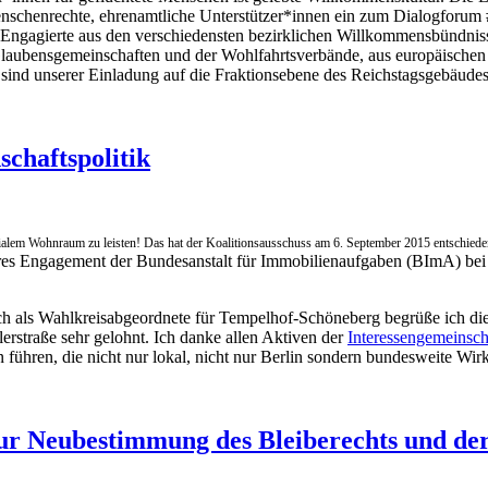
schenrechte, ehrenamtliche Unterstützer*innen ein zum Dialogforum #
ngagierte aus den verschiedensten bezirklichen Willkommensbündnisse
 Glaubensgemeinschaften und der Wohlfahrtsverbände, aus europäischen
nd unserer Einladung auf die Fraktionsebene des Reichstagsgebäudes 
chaftspolitik
zialem Wohnraum zu leisten! Das hat der
Koalitionsausschuss am 6. September 2015 entschiede
rkeres Engagement der Bundesanstalt für Immobilienaufgaben (BImA) 
ch als Wahlkreisabgeordnete für Tempelhof-Schöneberg begrüße ich die
rstraße sehr gelohnt. Ich danke allen Aktiven der
Interessengemeinsch
 führen, die nicht nur lokal, nicht nur Berlin sondern bundesweite Wi
 zur Neubestimmung des Bleiberechts und de