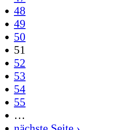
48
49
50
51
52
53
54
55
…
nächste Seite ›