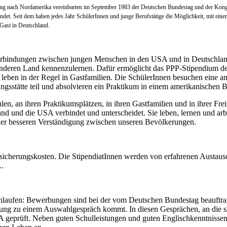
ung nach Nordamerika vereinbarten im September 1983 der Deutschen Bundestag und der Kongr
et. Seit dem haben jedes Jahr SchülerInnen und junge Berufstätige die Möglichkeit, mit ein
Gast in Deutschland.
 Verbindungen zwischen jungen Menschen in den USA und in Deutschla
anderen Land kennenzulernen. Dafür ermöglicht das PPP-Stipendium d
 leben in der Regel in Gastfamilien. Die SchülerInnen besuchen eine 
gsstätte teil und absolvieren ein Praktikum in einem amerikanischen B
n, an ihren Praktikumsplätzen, in ihren Gastfamilien und in ihrer Frei
and und die USA verbindet und unterscheidet. Sie leben, lernen und arb
iner besseren Verständigung zwischen unseren Bevölkerungen.
icherungskosten. Die StipendiatInnen werden von erfahrenen Austausc
A.
laufen: Bewerbungen sind bei der vom Deutschen Bundestag beauftragt
ung zu einem Auswahlgespräch kommt. In diesen Gesprächen, an die sic
A geprüft. Neben guten Schulleistungen und guten Englischkenntnissen 