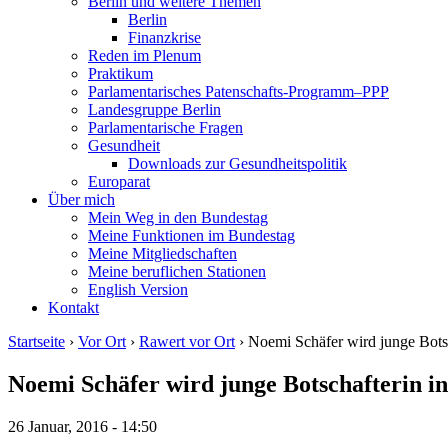
Berlin und weitere Themen
Berlin
Finanzkrise
Reden im Plenum
Praktikum
Parlamentarisches Patenschafts-Programm–PPP
Landesgruppe Berlin
Parlamentarische Fragen
Gesundheit
Downloads zur Gesundheitspolitik
Europarat
Über mich
Mein Weg in den Bundestag
Meine Funktionen im Bundestag
Meine Mitgliedschaften
Meine beruflichen Stationen
English Version
Kontakt
Startseite
›
Vor Ort
›
Rawert vor Ort
› Noemi Schäfer wird junge Bots
Noemi Schäfer wird junge Botschafterin i
26 Januar, 2016 - 14:50