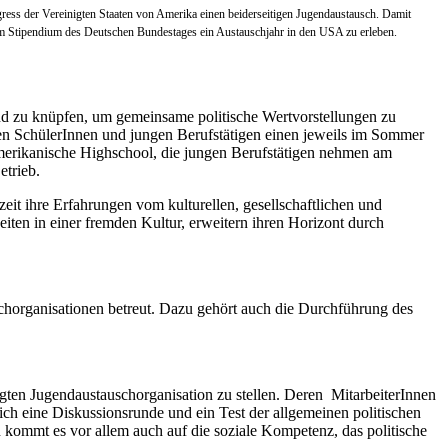
ess der Vereinigten Staaten von Amerika einen beiderseitigen Jugendaustausch. Damit
em Stipendium des Deutschen Bundestages ein Austauschjahr in den USA zu erleben.
nd zu knüpfen, um gemeinsame politische Wertvorstellungen zu
en SchülerInnen und jungen Berufstätigen einen jeweils im Sommer
amerikanische Highschool, die jungen Berufstätigen nehmen am
etrieb.
zeit ihre Erfahrungen vom kulturellen, gesellschaftlichen und
eiten in einer fremden Kultur, erweitern ihren Horizont durch
horganisationen betreut. Dazu gehört auch die Durchführung des
en Jugendaustauschorganisation zu stellen. Deren MitarbeiterInnen
h eine Diskussionsrunde und ein Test der allgemeinen politischen
kommt es vor allem auch auf die soziale Kompetenz, das politische