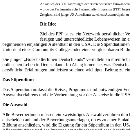
Anlässlich des 300. Jahrestages der ersten deutschen Einwander
wurde das Parlamentarische Patenschafts-Programm (PPP) begründ
Zeitgleich sind junge US-Amerikaner zu einem Austauschjahr zu 
Die Idee
Ziel des PPP ist es, ein Netzwerk persönlicher
festigen und unterschiedliche Lebensweisen im 
beginnenden einjährigen Aufenthalt in den USA. Die StipendiatInnen
Unterricht eines Community Colleges oder einer vergleichbaren Bildun
Die jungen „BotschafterInnen Deutschlands“ vermitteln an ihren Schule
politischen Leben in Deutschland. Im Alltag lernen sie, was Deutschl
persönliche Erfahrungen und leisten so einen wichtigen Beitrag zu e
Das Stipendium
Das Stipendium umfasst die Reise-, Programm- und notwendigen Vers
Auswahlverfahrens und die Vorbereitung vor der Ausreise in die US
Die Auswahl
Alle BewerberInnen müssen ein zweistufiges Auswahlverfahren durch
entscheiden anhand der Bewerbungsunterlagen, ob es zu einer Einlad
Bildung anschließen, wird die Eignung für ein Stipendium in den US