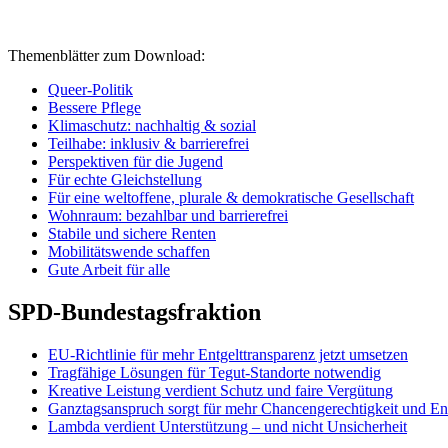
Themenblätter zum Download:
Queer-Politik
Bessere Pflege
Klimaschutz: nachhaltig & sozial
Teilhabe: inklusiv & barrierefrei
Perspektiven für die Jugend
Für echte Gleichstellung
Für eine weltoffene, plurale & demokratische Gesellschaft
Wohnraum: bezahlbar und barrierefrei
Stabile und sichere Renten
Mobilitätswende schaffen
Gute Arbeit für alle
SPD-Bundestagsfraktion
EU-Richtlinie für mehr Entgelttransparenz jetzt umsetzen
Tragfähige Lösungen für Tegut-Standorte notwendig
Kreative Leistung verdient Schutz und faire Vergütung
Ganztagsanspruch sorgt für mehr Chancengerechtigkeit und En
Lambda verdient Unterstützung – und nicht Unsicherheit